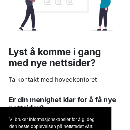
Lyst å komme i gang
med nye nettsider?
Ta kontakt med hovedkontoret
Er din menighet klar for å få nye
nettsider?
Les mer om prosessen her!
Vi bruker informasjonskapsler for å gi deg
den beste opplevelsen på nettstedet vårt.