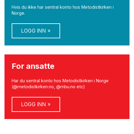
Hvis du ikke har sentral konto hos Metodistkirken i
Norge.
LOGG INN »
For ansatte
Har du sentral konto hos Metodistkirken i Norge
(@metodistkirken.no, @mbu.no etc)
LOGG INN »